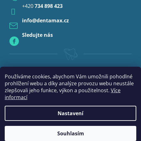
+420
734 898 423
Profylaxe
info
@
dentamax.cz
Sledujte nás
Používáme cookies, abychom Vám umožnili pohodlné
prohlížení webu a díky analýze provozu webu neustále
zlepšovali jeho funkce, výkon a použitelnost.
Více
informací
Nastavení
|
Vytvořil Shoptet
mime digital
Souhlasím
Copyright 2026
DentaMax.cz
. Všechna práva vyhrazena.