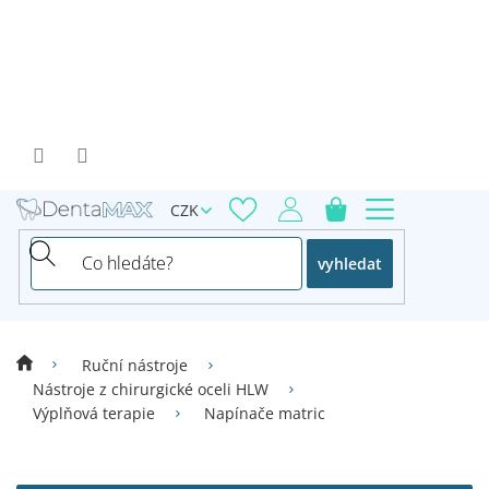
Přejít
na
obsah
CZK
vyhledat
Ruční nástroje
Nástroje z chirurgické oceli HLW
Výplňová terapie
Napínače matric
V
ý