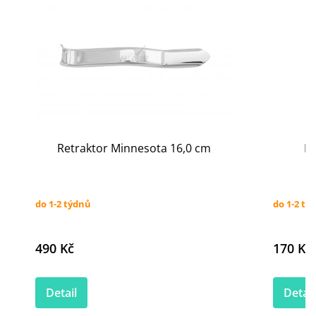
Retraktor Minnesota 16,0 cm
Ex
do 1-2 týdnů
do 1-2 tý
490 Kč
170 Kč
Detail
Detail