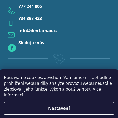
Provizoria a rebáze
777 244 005
Anestezie
734 898 423
Profylaxe
info
@
dentamax.cz
Sledujte nás
Používáme cookies, abychom Vám umožnili pohodlné
prohlížení webu a díky analýze provozu webu neustále
zlepšovali jeho funkce, výkon a použitelnost.
Více
informací
Nastavení
Vytvořil Shoptet