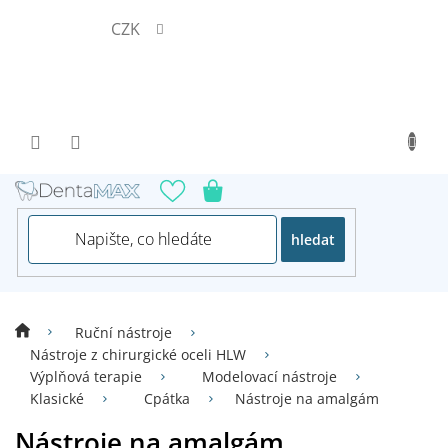
Přejít
CZK
na
obsah
hledat
Ruční nástroje
Nástroje z chirurgické oceli HLW
Výplňová terapie
Modelovací nástroje
Klasické
Cpátka
Nástroje na amalgám
Nástroje na amalgám