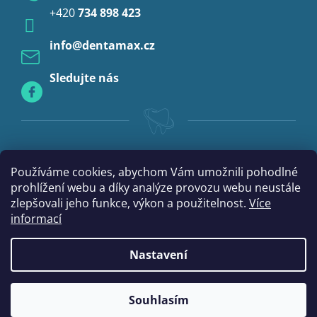
+420
734 898 423
Profylaxe
info
@
dentamax.cz
Sledujte nás
Používáme cookies, abychom Vám umožnili pohodlné
prohlížení webu a díky analýze provozu webu neustále
zlepšovali jeho funkce, výkon a použitelnost.
Více
informací
Nastavení
|
Vytvořil Shoptet
mime digital
Souhlasím
Copyright 2026
DentaMax.cz
. Všechna práva vyhrazena.