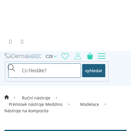
Přejít
na
obsah
CZK
vyhledat
Ruční nástroje
Prémiové nástroje Meddins
Modelace
Nástroje na kompozita
V
ý