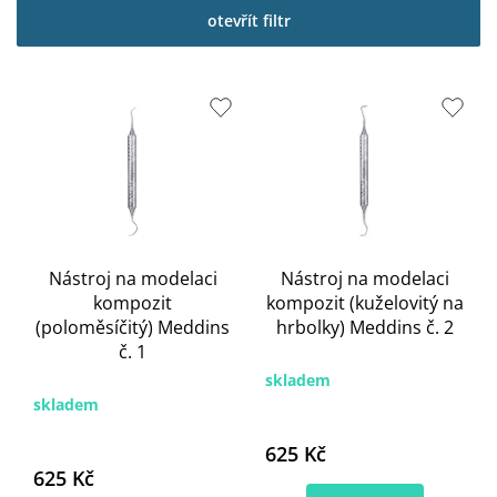
p
otevřít filtr
i
s
p
r
o
d
u
k
t
ů
Nástroj na modelaci
Nástroj na modelaci
kompozit
kompozit (kuželovitý na
(poloměsíčitý) Meddins
hrbolky) Meddins č. 2
č. 1
skladem
skladem
625 Kč
625 Kč