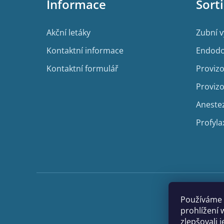
Informace
Sort
a
t
í
Akční letáky
Zubní 
Kontaktní informace
Endodo
Kontaktní formulář
Provizo
Provizo
Aneste
Profyla
Používáme 
prohlížení 
zlepšovali 