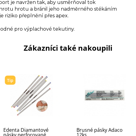
eport je navržen tak, aby usměrňoval tok
 hrotu hrotu a bránil jeho nadměrného stékáním
je riziko přeplnění přes apex.
odné pro výplachové tekutiny.
Zákazníci také nakoupili
Tip
Edenta Diamantové
Brusné pásky Adaco
pásky perforované
12ks