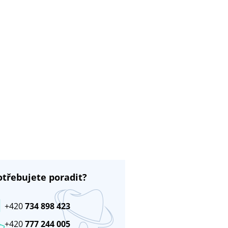
otřebujete poradit?
+420
734 898 423
+420
777 244 005