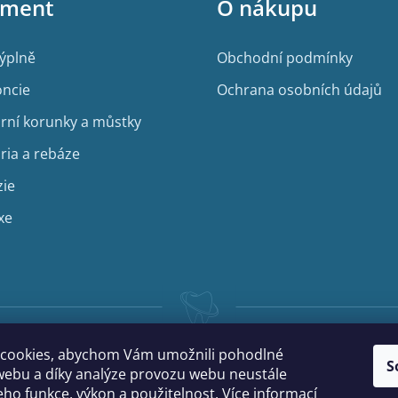
iment
O nákupu
výplně
Obchodní podmínky
ncie
Ochrana osobních údajů
rní korunky a můstky
ria a rebáze
zie
xe
cookies, abychom Vám umožnili pohodlné
S
webu a díky analýze provozu webu neustále
jeho funkce, výkon a použitelnost.
Více informací