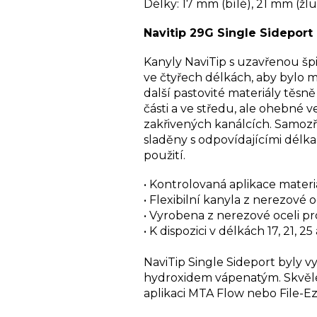
Délky: 17 mm (bílé), 21 mm (žl
Navitip 29G Single Sideport
Kanyly NaviTip s uzavřenou šp
ve čtyřech délkách, aby bylo
další pastovité materiály těsně
části a ve středu, ale ohebné 
zakřivených kanálcích. Samozře
sladěny s odpovídajícími délka
použití.
• Kontrolovaná aplikace mater
• Flexibilní kanyla z nerezové
• Vyrobena z nerezové oceli pr
• K dispozici v délkách 17, 21,
NaviTip Single Sideport byly v
hydroxidem vápenatým. Skvělé v
aplikaci MTA Flow nebo File-E