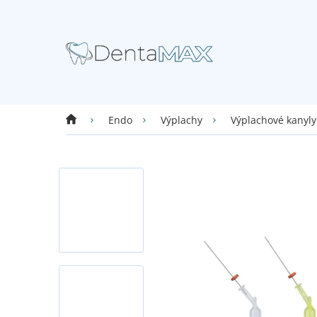
Přejít
na
obsah
Domů
Endo
Výplachy
Výplachové kanyly