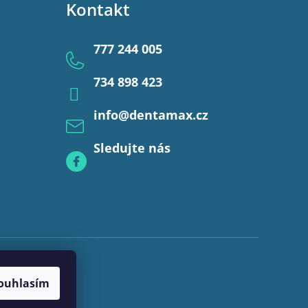
Kontakt
777 244 005
734 898 423
info
@
dentamax.cz
Sledujte nás
ouhlasím