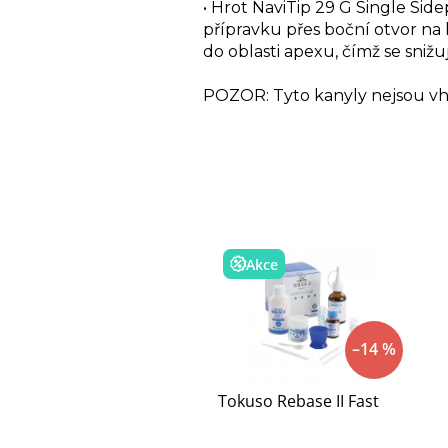
• Hrot NaviTip 29 G Single Sid
přípravku přes boční otvor na
do oblasti apexu, čímž se snižu
POZOR: Tyto kanyly nejsou vh
Akce
–14 %
Tokuso Rebase II Fast