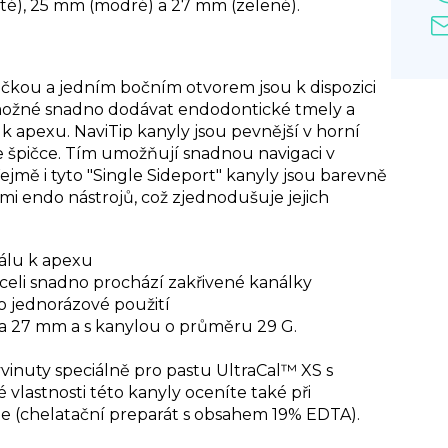
uté), 25 mm (modré) a 27 mm (zelené).
ičkou a jedním bočním otvorem jsou k dispozici
 možné snadno dodávat endodontické tmely a
 k apexu. NaviTip kanyly jsou pevnější v horní
ve špičce. Tím umožňují snadnou navigaci v
jmě i tyto "Single Sideport" kanyly jsou barevně
mi endo nástrojů, což zjednodušuje jejich
iálu k apexu
 oceli snadno prochází zakřivené kanálky
o jednorázové použití
 25 a 27 mm a s kanylou o průměru 29 G.
yvinuty speciálně pro pastu UltraCal™ XS s
lastnosti této kanyly oceníte také při
ze (chelatační preparát s obsahem 19% EDTA).