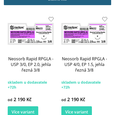
i
s
p
r
o
d
u
k
t
ů
Neosorb Rapid RPGLA -
Neosorb Rapid RPGLA -
USP 3/0, EP 2.0, jehla
USP 4/0, EP 1.5, jehla
řezná 3/8
řezná 3/8
skladem u dodavatele
skladem u dodavatele
+72h
+72h
2 190 Kč
2 190 Kč
od
od
Více variant
Více variant