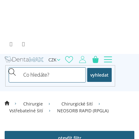
Přejít
na
obsah
CZK
vyhledat
Chirurgie
Chirurgické šití
Vstřebatelné šití
NEOSORB RAPID (RPGLA)
V
ý
p
otevřít filtr