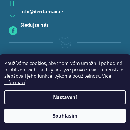
Profylaxe
info
@
dentamax.cz
Sledujte nás
Používáme cookies, abychom Vám umožnili pohodlné
prohlížení webu a díky analýze provozu webu neustále
zlepšovali jeho funkce, výkon a použitelnost.
Více
informací
Nastavení
|
Vytvořil Shoptet
mime digital
Souhlasím
Copyright 2026
DentaMax.cz
. Všechna práva vyhrazena.