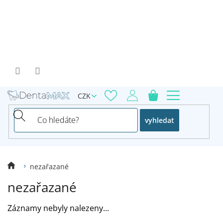
Přejít
na
obsah
CZK
vyhledat
nezařazané
nezařazané
Záznamy nebyly nalezeny...