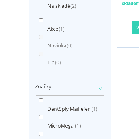
n
sklade
t
Na skladě
(2)
e
ů
l
V
Akce
(1)
Novinka
(0)
Tip
(0)
Značky
DentSply Maillefer
(1)
MicroMega
(1)