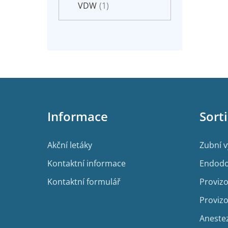
VDW
(1)
Z
á
p
Informace
Sort
a
t
í
Akční letáky
Zubní 
Kontaktní informace
Endodo
Kontaktní formulář
Provizo
Provizo
Aneste