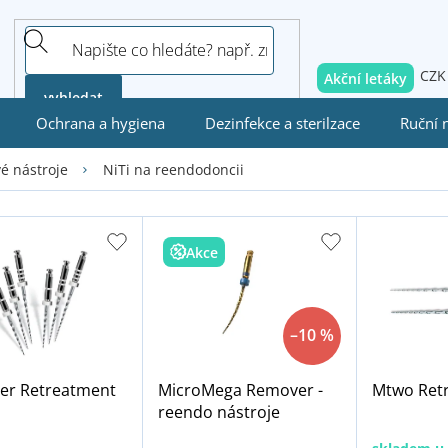
CZK
Akční letáky
vyhledat
Ochrana a hygiena
Dezinfekce a sterilzace
Ruční 
NiTi na reendodoncii
é nástroje
Akce
–10 %
er Retreatment
MicroMega Remover -
Mtwo Ret
reendo nástroje