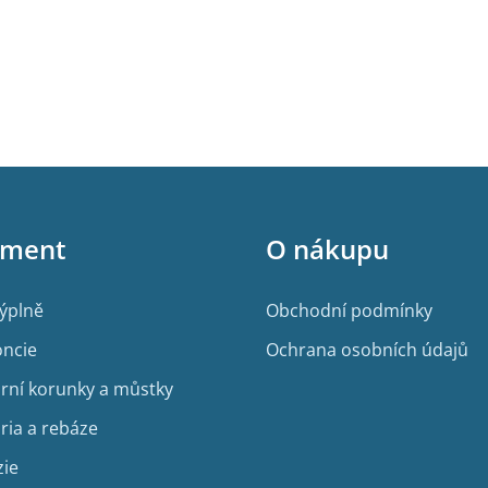
p
i
s
u
iment
O nákupu
výplně
Obchodní podmínky
ncie
Ochrana osobních údajů
rní korunky a můstky
ria a rebáze
zie