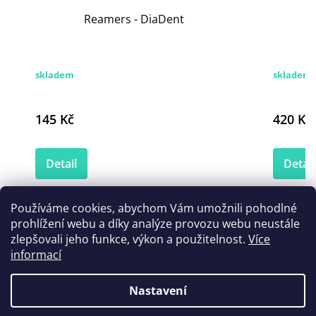
Reamers - DiaDent
skladem
skladem 
145 Kč
420 Kč
Detail
Detail
Používáme cookies, abychom Vám umožnili pohodlné
prohlížení webu a díky analýze provozu webu neustále
Zákazníci také nakoupili
zlepšovali jeho funkce, výkon a použitelnost.
Více
informací
Nastavení
Akce