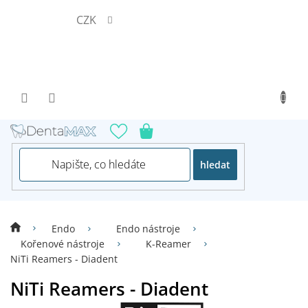
Přejít
CZK
na
obsah
hledat
Endo
Endo nástroje
Kořenové nástroje
K-Reamer
NiTi Reamers - Diadent
NiTi Reamers - Diadent