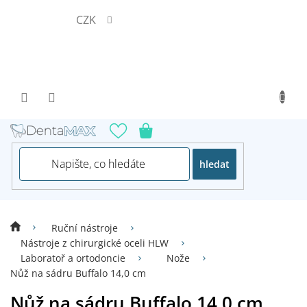
Přejít
CZK
na
obsah
hledat
Ruční nástroje
Nástroje z chirurgické oceli HLW
Laboratoř a ortodoncie
Nože
Nůž na sádru Buffalo 14,0 cm
Nůž na sádru Buffalo 14,0 cm