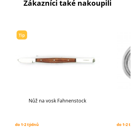
Zákazníci také nakoupili
Tip
Nůž na vosk Fahnenstock
do 1-2 týdnů
do 1-2 tý