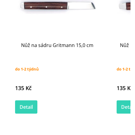
Nůž na sádru Gritmann 15,0 cm
Nůž n
do 1-2 týdnů
do 1-2 tý
135 Kč
135 Kč
Detail
Detail