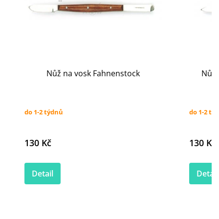
Nůž na vosk Fahnenstock
Nůž 
do 1-2 týdnů
do 1-2 tý
130 Kč
130 Kč
Detail
Detail