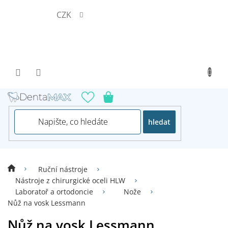
Přejít
CZK
na
obsah
hledat
Ruční nástroje
Nástroje z chirurgické oceli HLW
Laboratoř a ortodoncie
Nože
Nůž na vosk Lessmann
Nůž na vosk Lessmann