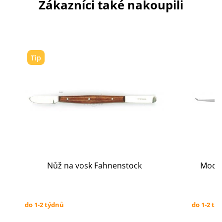
Zákazníci také nakoupili
Tip
Nůž na vosk Fahnenstock
Model
do 1-2 týdnů
do 1-2 tý