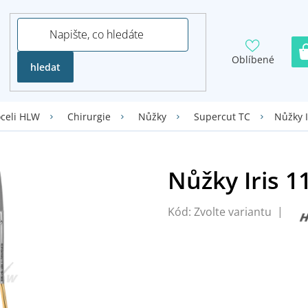
Oblíbené
hledat
Nůžky I
oceli HLW
Chirurgie
Nůžky
Supercut TC
Kód:
Zvolte variantu