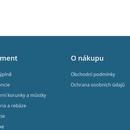
iment
O nákupu
výplně
Obchodní podmínky
ncie
Ochrana osobních údajů
rní korunky a můstky
ria a rebáze
zie
xe