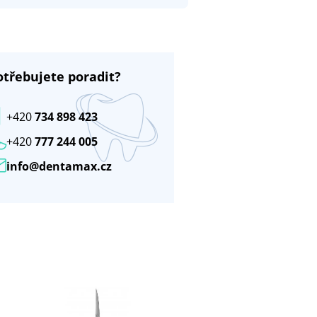
otřebujete poradit?
+420
734 898 423
+420
777 244 005
info@dentamax.cz