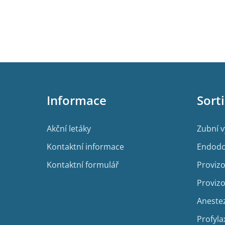
Z
á
p
Informace
Sort
a
t
í
Akční letáky
Zubní 
Kontaktní informace
Endodo
Kontaktní formulář
Provizo
Provizo
Aneste
Profyla