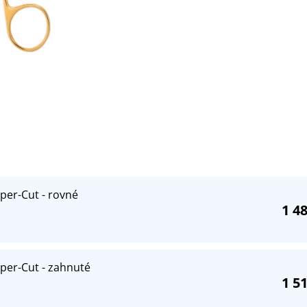
uper-Cut - rovné
1 4
uper-Cut - zahnuté
1 5