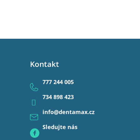
Kontakt
777 244 005
734 898 423
info
@
dentamax.cz
Sledujte nás