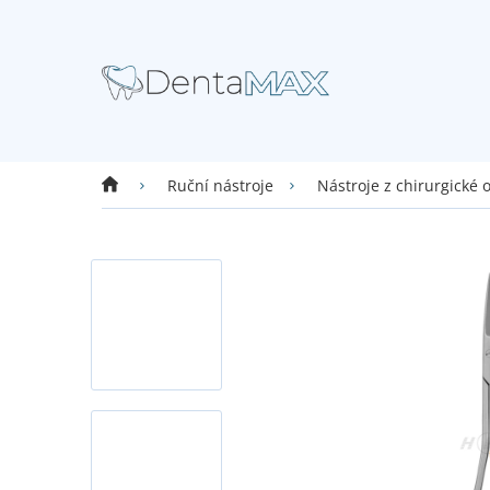
Přejít
na
obsah
Domů
Ruční nástroje
Nástroje z chirurgické 