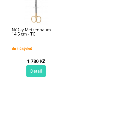
Nůžky Metzenbaum -
14,5 cm - TC
do 1-2 týdnů
1 780 Kč
Detail