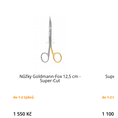
Nůžky Goldmann-Fox 12,5 cm -
Super
Super-Cut
do 1-2 týdnů
do 1-2 tý
1 550 Kč
1 100 K