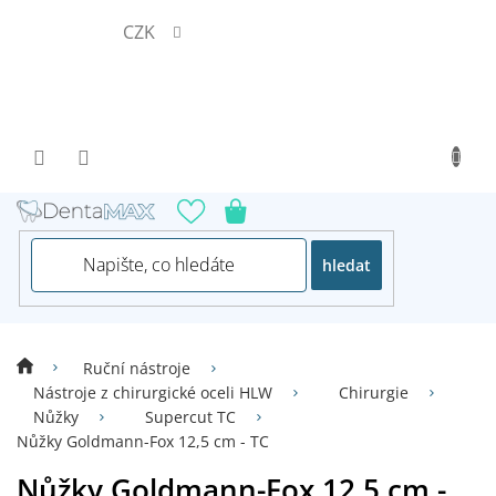
Přejít
CZK
na
obsah
hledat
Ruční nástroje
Nástroje z chirurgické oceli HLW
Chirurgie
Nůžky
Supercut TC
Nůžky Goldmann-Fox 12,5 cm - TC
Nůžky Goldmann-Fox 12,5 cm -