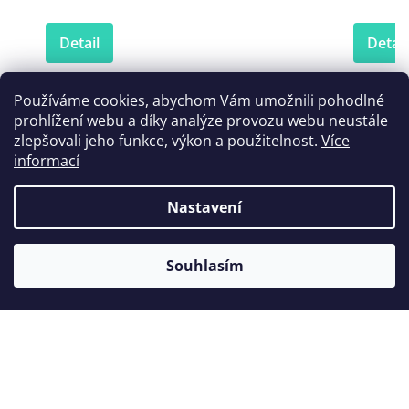
Detail
Detail
Používáme cookies, abychom Vám umožnili pohodlné
prohlížení webu a díky analýze provozu webu neustále
Zákazníci také nakoupili
zlepšovali jeho funkce, výkon a použitelnost.
Více
informací
Nastavení
Souhlasím