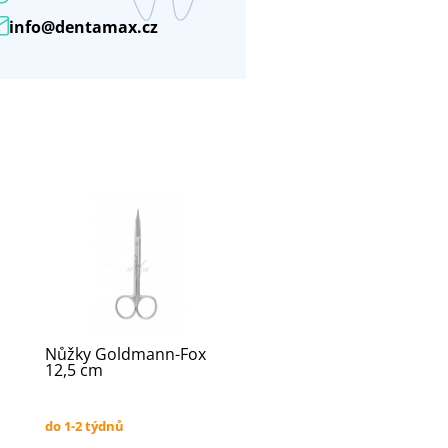
info@dentamax.cz
Nůžky Goldmann-Fox
12,5 cm
do 1-2 týdnů