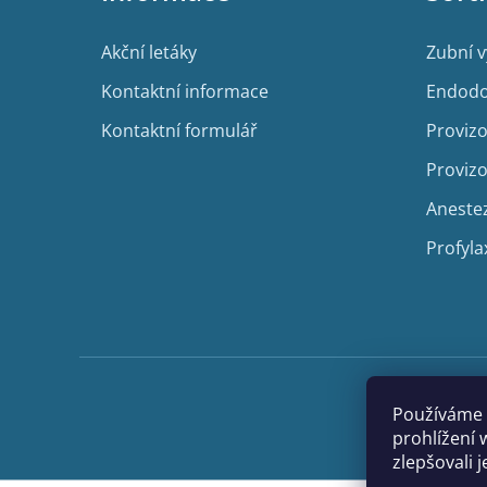
t
í
Akční letáky
Zubní 
Kontaktní informace
Endodo
Kontaktní formulář
Provizo
Provizo
Aneste
Profyla
Používáme 
prohlížení 
zlepšovali 