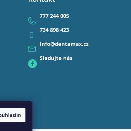
777 244 005
734 898 423
info
@
dentamax.cz
Sledujte nás
ouhlasím