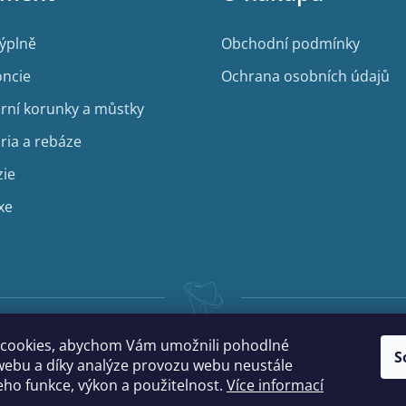
výplně
Obchodní podmínky
ncie
Ochrana osobních údajů
rní korunky a můstky
ria a rebáze
zie
xe
cookies, abychom Vám umožnili pohodlné
S
webu a díky analýze provozu webu neustále
jeho funkce, výkon a použitelnost.
Více informací