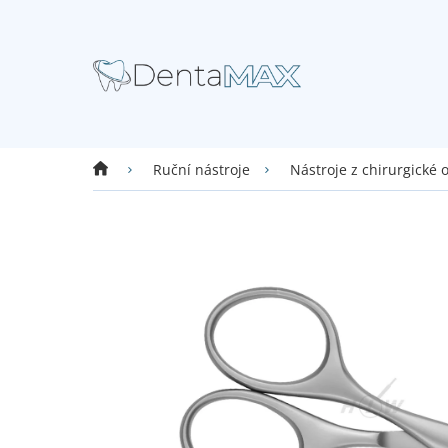
Přejít
na
obsah
Domů
Ruční nástroje
Nástroje z chirurgické 