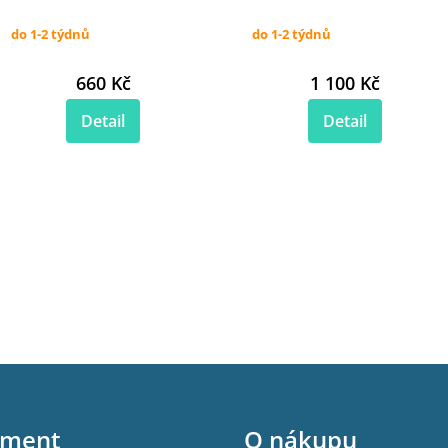
do 1-2 týdnů
do 1-2 týdnů
660 Kč
1 100 Kč
Detail
Detail
iment
O nákupu