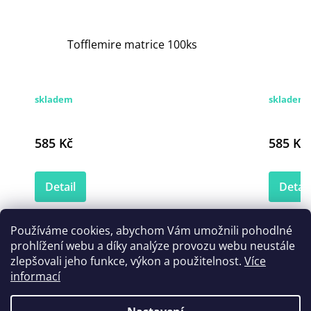
Tofflemire matrice 100ks
skladem
skladem
585 Kč
585 Kč
Detail
Detail
Používáme cookies, abychom Vám umožnili pohodlné
prohlížení webu a díky analýze provozu webu neustále
Zákazníci také nakoupili
zlepšovali jeho funkce, výkon a použitelnost.
Více
informací