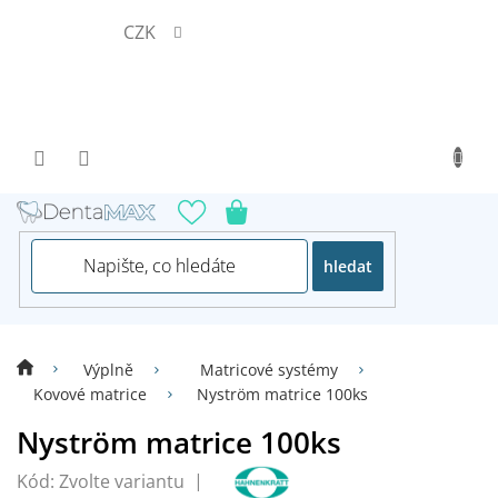
Přejít
CZK
na
obsah
hledat
Výplně
Matricové systémy
Kovové matrice
Nyström matrice 100ks
Nyström matrice 100ks
Kód:
Zvolte variantu