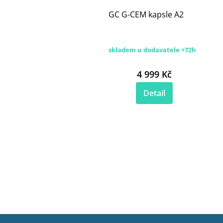
GC G-CEM kapsle A2
skladem u dodavatele +72h
4 999 Kč
Detail
Z