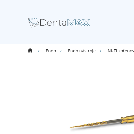
Přejít
na
obsah
Domů
Endo
Endo nástroje
Ni-Ti kořenov