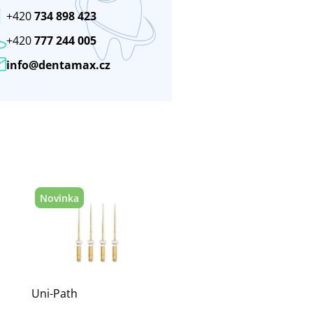
+420
734 898 423
+420
777 244 005
info@dentamax.cz
Novinka
Uni-Path