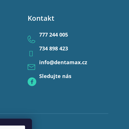
Kontakt
777 244 005
734 898 423
info
@
dentamax.cz
Sledujte nás