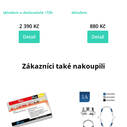
skladem u dodavatele +72h
skladem
2 390 Kč
880 Kč
Detail
Detail
Zákazníci také nakoupili