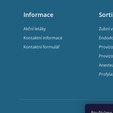
á
p
Informace
Sort
a
t
í
Akční letáky
Zubní 
Kontaktní informace
Endodo
Kontaktní formulář
Provizo
Provizo
Aneste
Profyla
Používáme 