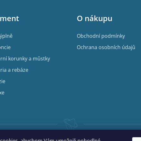
iment
O nákupu
výplně
Obchodní podmínky
ncie
Ochrana osobních údajů
rní korunky a můstky
ria a rebáze
zie
xe
cookies, abychom Vám umožnili pohodlné