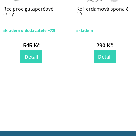
Reciproc gutaperčové
Kofferdamová spona č.
čepy
1A
skladem u dodavatele +72h
skladem
545 Kč
290 Kč
Detail
Detail