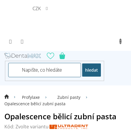
Přejít
CZK
na
obsah
hledat
Profylaxe
Zubní pasty
Opalescence bělicí zubní pasta
Opalescence bělicí zubní pasta
Kód:
Zvolte variantu