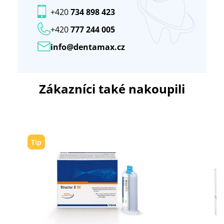
+420
734 898 423
+420
777 244 005
info@dentamax.cz
Zákazníci také nakoupili
Tip