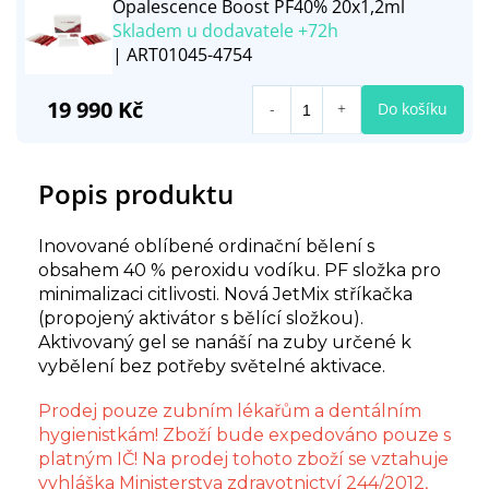
Opalescence Boost PF40% 20x1,2ml
Skladem u dodavatele +72h
| ART01045-4754
19 990 Kč
Do košíku
Popis produktu
Inovované oblíbené ordinační bělení s
obsahem 40 % peroxidu vodíku. PF složka pro
minimalizaci citlivosti. Nová JetMix stříkačka
(propojený aktivátor s bělící složkou).
Aktivovaný gel se nanáší na zuby určené k
vybělení bez potřeby světelné aktivace.
Prodej pouze zubním lékařům a dentálním
hygienistkám! Zboží bude expedováno pouze s
platným IČ! Na prodej tohoto zboží se vztahuje
vyhláška Ministerstva zdravotnictví 244/2012,