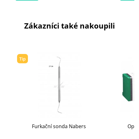
Zákazníci také nakoupili
Tip
Furkační sonda Nabers
Opal