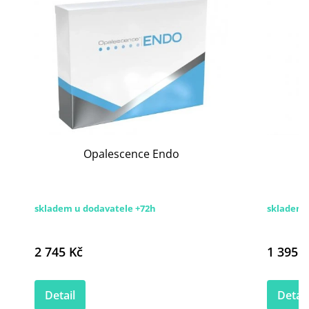
Opalescence Endo
O
skladem u dodavatele +72h
skladem
2 745 Kč
1 395 K
Detail
Detail