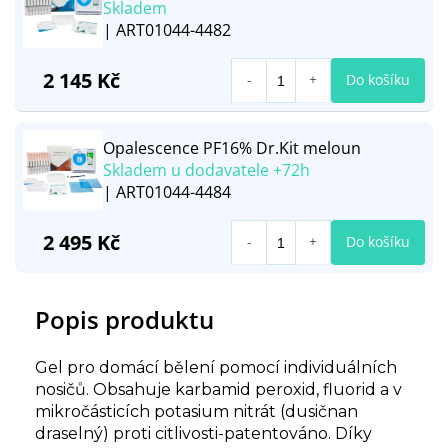
Skladem
| ART01044-4482
2 145 Kč
Do košíku
Opalescence PF16% Dr.Kit meloun
Skladem u dodavatele +72h
| ART01044-4484
2 495 Kč
Do košíku
Popis produktu
Gel pro domácí bělení pomocí individuálních
nosičů. Obsahuje karbamid peroxid, fluorid a v
mikročásticích potasium nitrát (dusičnan
draselný) proti citlivosti-patentováno. Díky