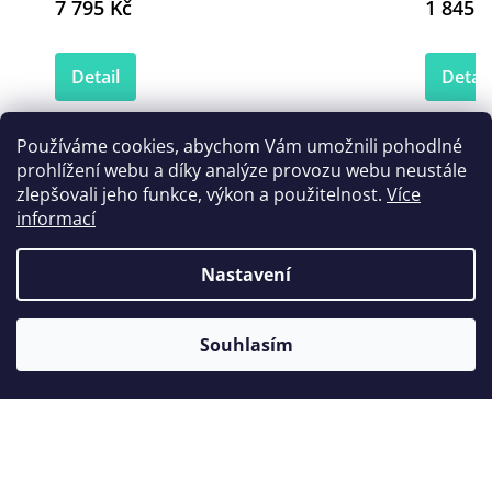
7 795 Kč
1 845 K
Detail
Detail
Používáme cookies, abychom Vám umožnili pohodlné
prohlížení webu a díky analýze provozu webu neustále
Zákazníci také nakoupili
zlepšovali jeho funkce, výkon a použitelnost.
Více
informací
Nastavení
Souhlasím