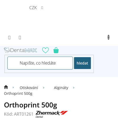
Přejít
CZK
na
obsah
hledat
Otiskování
Algináty
Orthoprint 500g
Orthoprint 500g
Kód:
ART01261