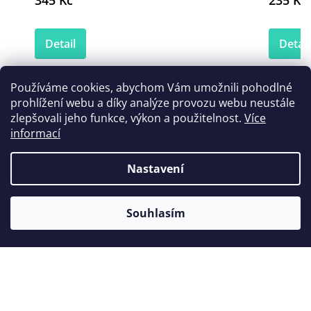
345 Kč
235 Kč
Detail
Detail
Používáme cookies, abychom Vám umožnili pohodlné
prohlížení webu a díky analýze provozu webu neustále
Zákazníci také nakoupili
zlepšovali jeho funkce, výkon a použitelnost.
Více
informací
Nastavení
Souhlasím