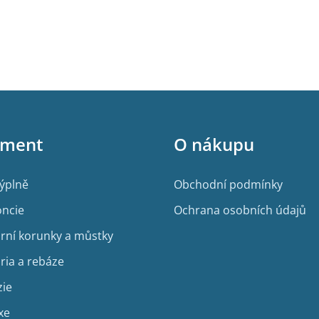
iment
O nákupu
výplně
Obchodní podmínky
ncie
Ochrana osobních údajů
rní korunky a můstky
ria a rebáze
zie
xe