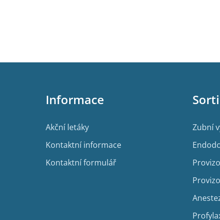
Z
á
p
Informace
Sort
a
t
í
Akční letáky
Zubní 
Kontaktní informace
Endodo
Kontaktní formulář
Provizo
Provizo
Aneste
Profyla