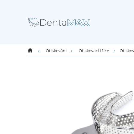
Přejít
na
obsah
Domů
Otiskov
Otiskování
Otiskovací lžíce