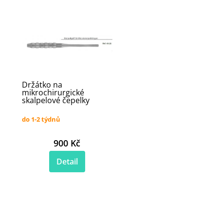
Držátko na
mikrochirurgické
skalpelové čepelky
do 1-2 týdnů
900 Kč
Detail