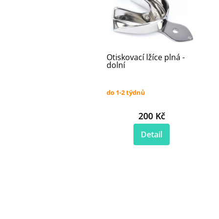
Otiskovací lžíce plná -
dolní
do 1-2 týdnů
200 Kč
Detail