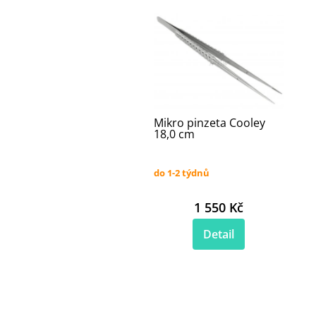
Mikro pinzeta Cooley
18,0 cm
do 1-2 týdnů
1 550 Kč
Detail