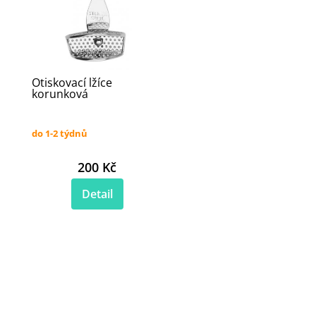
Otiskovací lžíce
korunková
do 1-2 týdnů
200 Kč
Detail