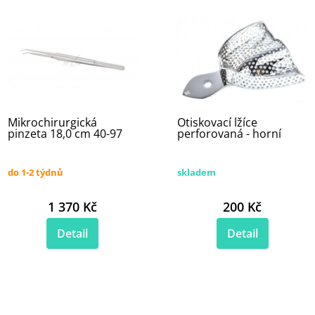
Mikrochirurgická
Otiskovací lžíce
pinzeta 18,0 cm 40-97
perforovaná - horní
do 1-2 týdnů
skladem
1 370 Kč
200 Kč
Detail
Detail