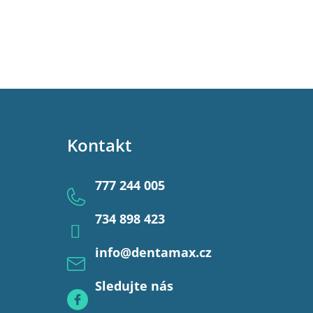
Kontakt
777 244 005
734 898 423
info
@
dentamax.cz
Sledujte nás