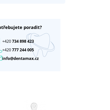
otřebujete poradit?
+420
734 898 423
+420
777 244 005
info@dentamax.cz