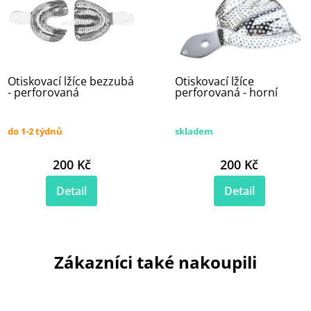
Otiskovací lžíce bezzubá
Otiskovací lžíce
- perforovaná
perforovaná - horní
do 1-2 týdnů
skladem
200 Kč
200 Kč
Detail
Detail
Zákazníci také nakoupili