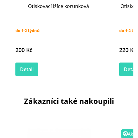
Otiskovací lžíce korunková
Otiskov
do 1-2 týdnů
do 1-2 tý
200 Kč
220 Kč
Detail
Detail
Zákazníci také nakoupili
Akce