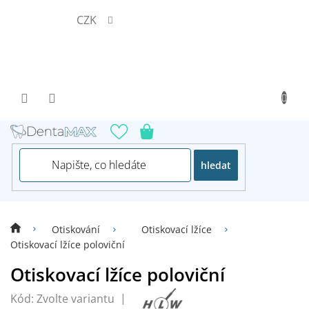
Přejít
CZK
na
obsah
hledat
Otiskování
Otiskovací lžíce
Otiskovací lžíce poloviční
Otiskovací lžíce poloviční
Kód:
Zvolte variantu