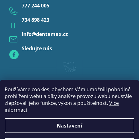
777 244 005
Anestezie
734 898 423
Profylaxe
info
@
dentamax.cz
Sledujte nás
Používáme cookies, abychom Vám umožnili pohodlné
prohlížení webu a díky analýze provozu webu neustále
zlepšovali jeho funkce, výkon a použitelnost.
Více
informací
Nastavení
Vytvořil Shoptet