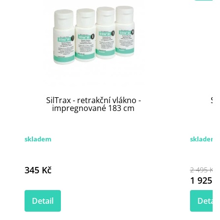
SilTrax - retrakční vlákno -
Si
impregnované 183 cm
skladem
skladem
345 Kč
2 495 Kč
1 925 K
Detail
Detail