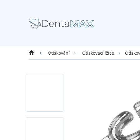
Přejít
na
obsah
Domů
Otisko
Otiskování
Otiskovací lžíce