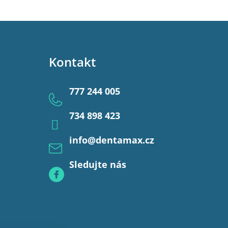
Kontakt
777 244 005
734 898 423
info
@
dentamax.cz
Sledujte nás