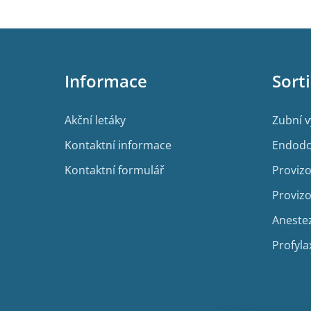
Z
á
p
Informace
Sort
a
t
í
Akční letáky
Zubní 
Kontaktní informace
Endodo
Kontaktní formulář
Provizo
Provizo
Aneste
Profyla