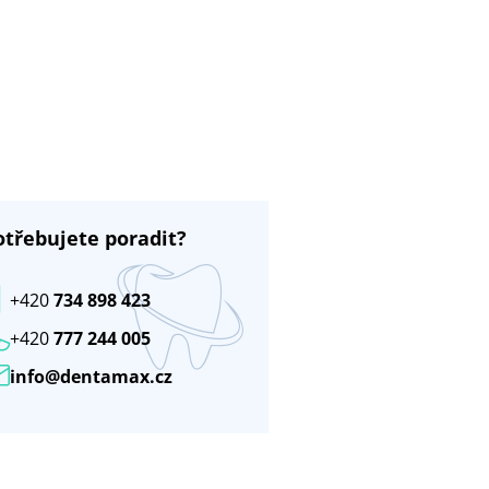
otřebujete poradit?
+420
734 898 423
+420
777 244 005
info@dentamax.cz