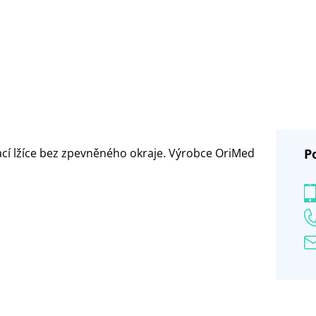
vací lžíce bez zpevněného okraje. Výrobce OriMed
P