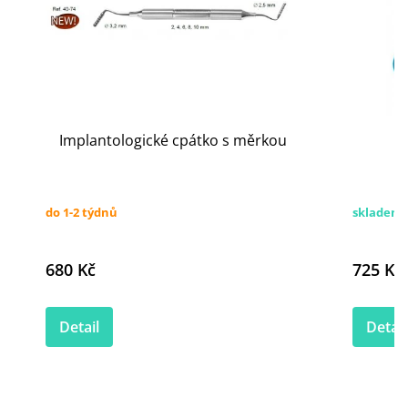
Implantologické cpátko s měrkou
do 1-2 týdnů
skladem 
680 Kč
725 Kč
Detail
Detail