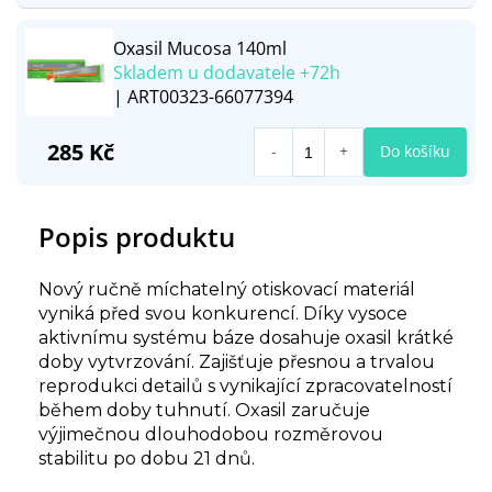
Oxasil Mucosa 140ml
Skladem u dodavatele +72h
| ART00323-66077394
285 Kč
Do košíku
Popis produktu
Nový ručně míchatelný otiskovací materiál
vyniká před svou konkurencí. Díky vysoce
aktivnímu systému báze dosahuje oxasil krátké
doby vytvrzování. Zajišťuje přesnou a trvalou
reprodukci detailů s vynikající zpracovatelností
během doby tuhnutí. Oxasil zaručuje
výjimečnou dlouhodobou rozměrovou
stabilitu po dobu 21 dnů.