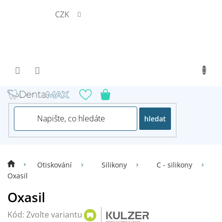
Přejít
CZK
na
obsah
hledat
Otiskování
Silikony
C - silikony
Oxasil
Oxasil
Kód:
Zvolte variantu