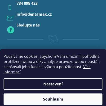
734 898 423
Profylaxe
info
@
dentamax.cz
Sledujte nás
Používáme cookies, abychom Vám umožnili pohodlné
prohlížení webu a díky analýze provozu webu neustále
zlepšovali jeho funkce, výkon a použitelnost.
Více
informací
Nastavení
Vytvořil Shoptet
Souhlasím
Copyright 2026
DentaMax.cz
. Všechna práva vyhrazena.