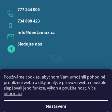
Ochrana osobních údajů
Provizoria a rebáze
777 244 005
Anestezie
734 898 423
Profylaxe
info
@
dentamax.cz
Sledujte nás
Používáme cookies, abychom Vám umožnili pohodlné
prohlížení webu a díky analýze provozu webu neustále
zlepšovali jeho funkce, výkon a použitelnost.
Více
informací
Nastavení
Vytvořil Shoptet