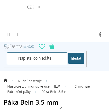
Přejít
CZK
na
obsah
hledat
Ruční nástroje
Nástroje z chirurgické oceli HLW
Chirurgie
Extrakční páky
Páka Bein 3,5 mm
Páka Bein 3,5 mm