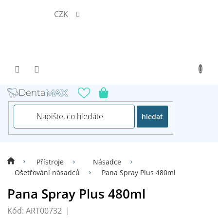
Přejít
CZK
na
obsah
hledat
Přístroje
Násadce
Ošetřování násadců
Pana Spray Plus 480ml
Pana Spray Plus 480ml
Kód:
ART00732