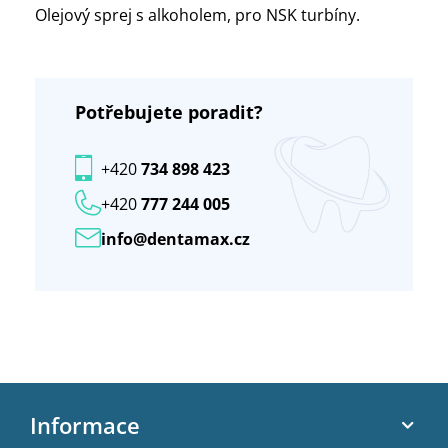
Olejový sprej s alkoholem, pro NSK turbíny.
Potřebujete poradit?
+420
734 898 423
+420
777 244 005
info@dentamax.cz
Z
á
Informace
p