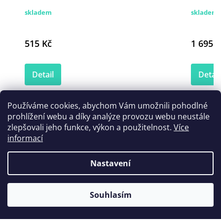
skladem
skladem 
515 Kč
1 695 K
Detail
Detail
Používáme cookies, abychom Vám umožnili pohodlné
prohlížení webu a díky analýze provozu webu neustále
zlepšovali jeho funkce, výkon a použitelnost.
Více
informací
Nastavení
Souhlasím
Z
á
Informace
p