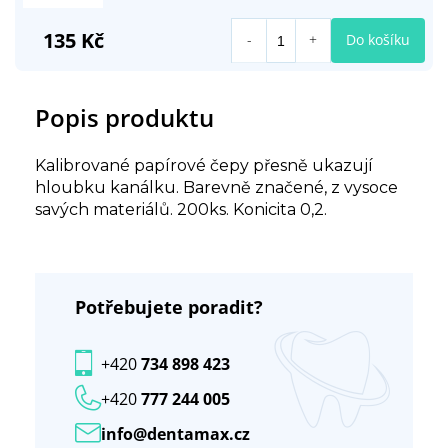
135 Kč
Do košíku
Popis produktu
Kalibrované papírové čepy přesně ukazují
hloubku kanálku. Barevně značené, z vysoce
savých materiálů. 200ks. Konicita 0,2.
Potřebujete poradit?
+420
734 898 423
+420
777 244 005
info@dentamax.cz