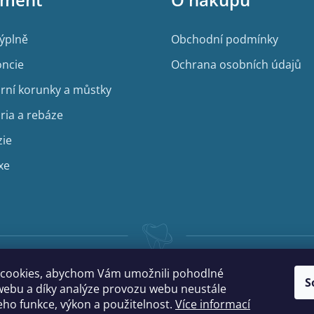
výplně
Obchodní podmínky
ncie
Ochrana osobních údajů
rní korunky a můstky
ria a rebáze
zie
xe
cookies, abychom Vám umožnili pohodlné
S
webu a díky analýze provozu webu neustále
jeho funkce, výkon a použitelnost.
Více informací