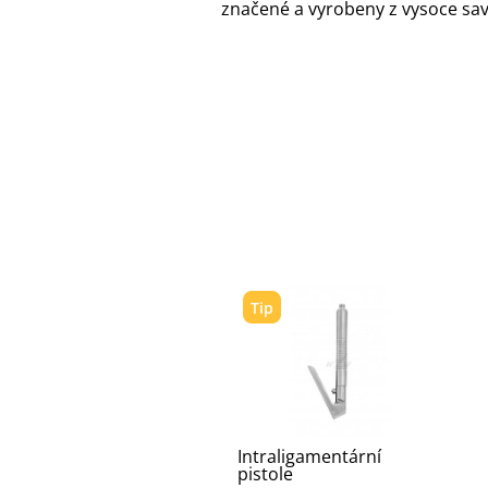
značené a vyrobeny z vysoce savý
Tip
Intraligamentární
pistole