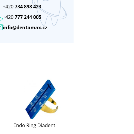
+420
734 898 423
+420
777 244 005
info@dentamax.cz
Endo Ring Diadent