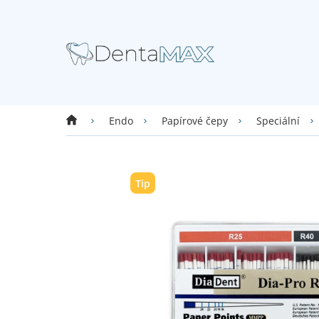
Přejít
na
obsah
Domů
Endo
Papírové čepy
Speciální
Tip