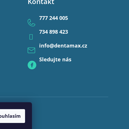
Kontakt
777 244 005
734 898 423
info
@
dentamax.cz
Sledujte nás
ouhlasím