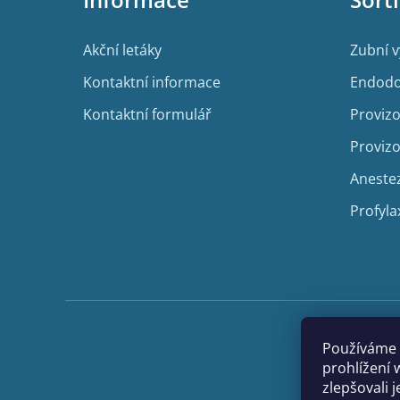
t
í
Akční letáky
Zubní 
Kontaktní informace
Endodo
Kontaktní formulář
Provizo
Provizo
Aneste
Profyla
Používáme 
prohlížení 
zlepšovali 