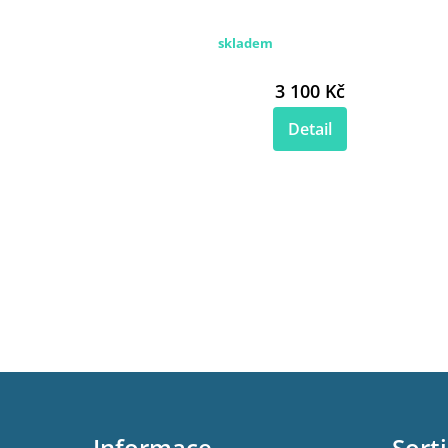
skladem
3 100 Kč
Detail
Z
á
p
Informace
Sort
a