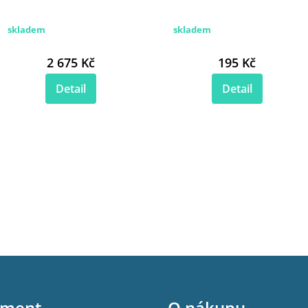
skladem
skladem
2 675 Kč
195 Kč
Detail
Detail
iment
O nákupu