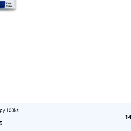
epy 100ks
14
5