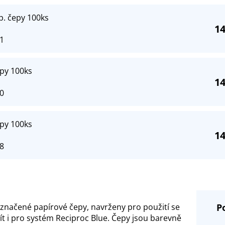
p. čepy 100ks
14
1
epy 100ks
14
0
epy 100ks
14
8
 značené papírové čepy, navrženy pro použití se
P
t i pro systém Reciproc Blue. Čepy jsou barevně