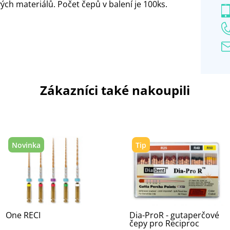
ch materiálů. Počet čepů v balení je 100ks.
Zákazníci také nakoupili
Novinka
Tip
One RECI
Dia-ProR - gutaperčové
čepy pro Reciproc