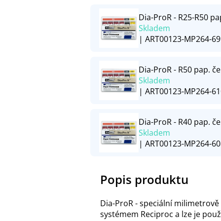
Dia-ProR - R25-R50 pa
Skladem
| ART00123-MP264-69
Dia-ProR - R50 pap. č
Skladem
| ART00123-MP264-61
Dia-ProR - R40 pap. č
Skladem
| ART00123-MP264-60
Popis produktu
Dia-ProR - speciální milimetrově
systémem Reciproc a lze je použí