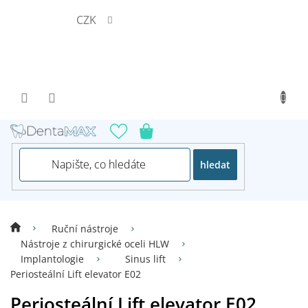
Přejít
CZK
na
obsah
hledat
Ruční nástroje
Nástroje z chirurgické oceli HLW
Implantologie
Sinus lift
Periosteální Lift elevator E02
Periosteální Lift elevator E02