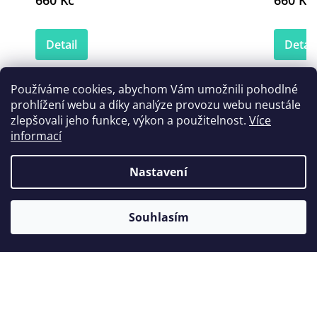
660 Kč
660 Kč
Detail
Detail
Používáme cookies, abychom Vám umožnili pohodlné
prohlížení webu a díky analýze provozu webu neustále
Zákazníci také nakoupili
zlepšovali jeho funkce, výkon a použitelnost.
Více
informací
Nastavení
Akce
Souhlasím