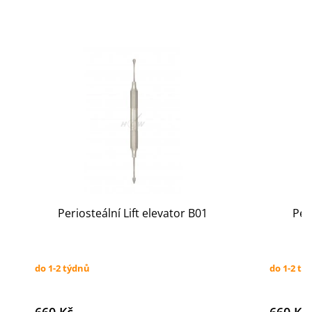
Periosteální Lift elevator B01
Per
do 1-2 týdnů
do 1-2 tý