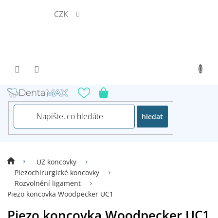
Přejít
CZK
na
obsah
hledat
UZ koncovky
Piezochirurgické koncovky
Rozvolnění ligament
Piezo koncovka Woodpecker UC1
Piezo koncovka Woodpecker UC1