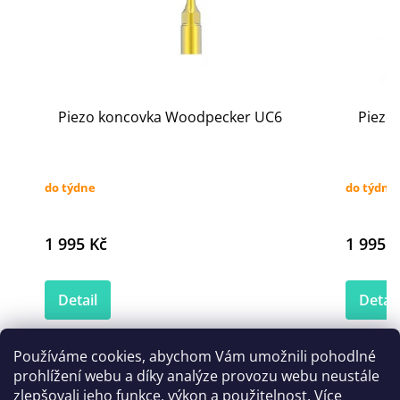
Piezo koncovka Woodpecker UC6
Piezo
do týdne
do týdne
1 995 Kč
1 995 K
Detail
Detail
Používáme cookies, abychom Vám umožnili pohodlné
prohlížení webu a díky analýze provozu webu neustále
Zákazníci také nakoupili
zlepšovali jeho funkce, výkon a použitelnost.
Více