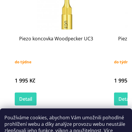
Piezo koncovka Woodpecker UC3
Piezo
do týdne
do týdne
1 995 Kč
1 995 K
Detail
Detail
Používáme cookies, abychom Vám umožnili pohodlné
prohlížení webu a díky analýze provozu webu neustále
Zákazníci také nakoupili
zlepšovali jeho funkce, výkon a použitelnost.
Více