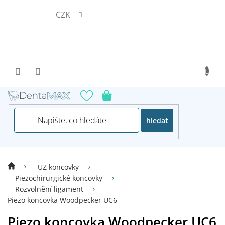
Přejít
CZK
na
obsah
hledat
UZ koncovky
Piezochirurgické koncovky
Rozvolnění ligament
Piezo koncovka Woodpecker UC6
Piezo koncovka Woodpecker UC6