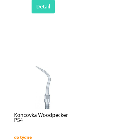
Detail
Koncovka Woodpecker
PS4
do týdne