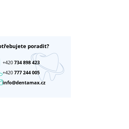
otřebujete poradit?
+420
734 898 423
+420
777 244 005
info@dentamax.cz