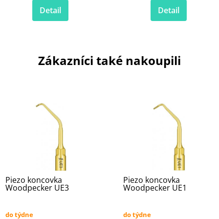
Detail
Detail
Zákazníci také nakoupili
Piezo koncovka
Piezo koncovka
Woodpecker UE3
Woodpecker UE1
do týdne
do týdne