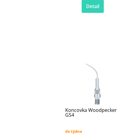
Detail
Koncovka Woodpecker
GS4
do týdne