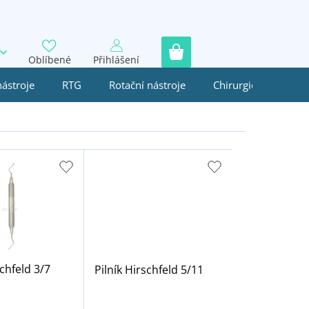
Oblíbené
Přihlášení
nástroje
RTG
Rotační nástroje
Chirurgie
Jedn
schfeld 3/7
Pilník Hirschfeld 5/11