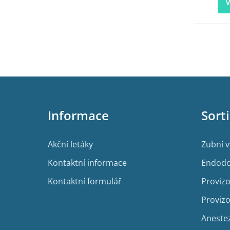
V
Z
á
p
Informace
Sort
a
t
í
Akční letáky
Zubní 
Kontaktní informace
Endodo
Kontaktní formulář
Provizo
Provizo
Aneste