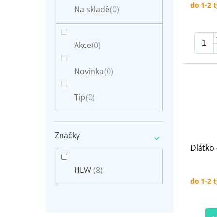
n
do 1-2 
t
Na skladě
(0)
e
ů
l
Akce
(0)
Novinka
(0)
Tip
(0)
Značky
Dlátko
HLW
(8)
do 1-2 