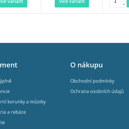
íce variant
Více variant
O
v
l
á
d
a
c
í
iment
O nákupu
p
r
v
výplně
Obchodní podmínky
k
y
ncie
Ochrana osobních údajů
v
ý
rní korunky a můstky
p
i
ria a rebáze
s
u
zie