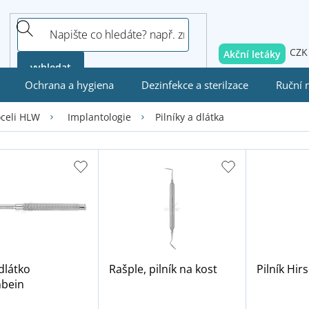
CZK
Akční letáky
vyhledat
Ochrana a hygiena
Dezinfekce a sterilzace
Ruční 
Pilníky a dlátka
oceli HLW
Implantologie
dlátko
Rašple, pilník na kost
Pilník Hir
bein