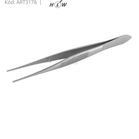
Kód:
ART3178