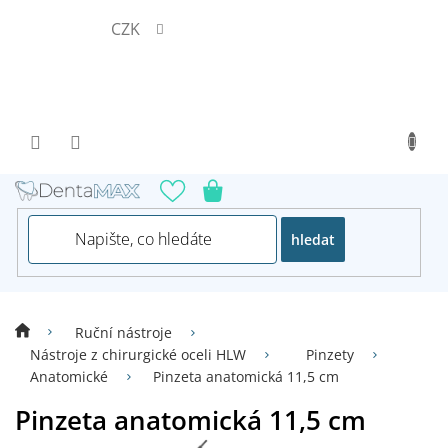
Přejít
CZK
na
obsah
hledat
Ruční nástroje
Nástroje z chirurgické oceli HLW
Pinzety
Anatomické
Pinzeta anatomická 11,5 cm
Pinzeta anatomická 11,5 cm