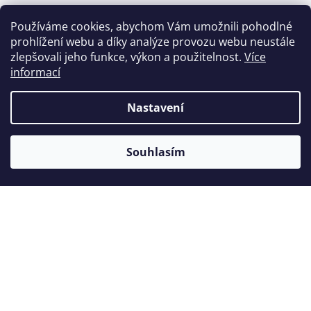
Používáme cookies, abychom Vám umožnili pohodlné
prohlížení webu a díky analýze provozu webu neustále
Zákazníci také nakoupili
zlepšovali jeho funkce, výkon a použitelnost.
Více
informací
Nastavení
Souhlasím
Flohr 2 - extrakční páka - 3,0 mm
S