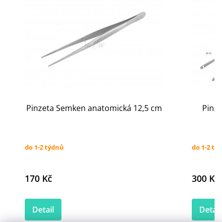
Pinzeta Semken anatomická 12,5 cm
Pinze
do 1-2 týdnů
do 1-2 tý
170 Kč
300 Kč
Detail
Detail