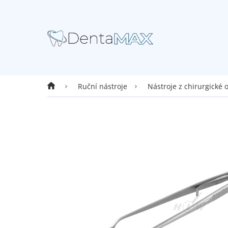
Přejít
na
obsah
Domů
Ruční nástroje
Nástroje z chirurgické 