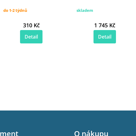
do 1-2 týdnů
skladem
310 Kč
1 745 Kč
Detail
Detail
iment
O nákupu