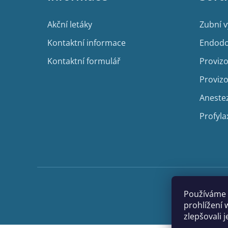
t
í
Akční letáky
Zubní 
Kontaktní informace
Endodo
Kontaktní formulář
Provizo
Provizo
Aneste
Profyla
Používáme 
prohlížení 
zlepšovali 