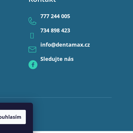
777 244 005
734 898 423
info
@
dentamax.cz
Sledujte nás
ouhlasím