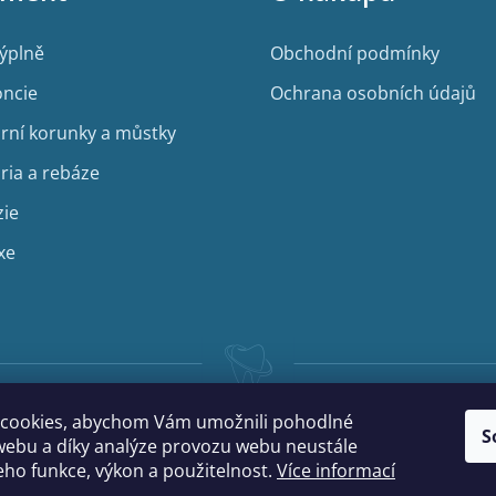
výplně
Obchodní podmínky
ncie
Ochrana osobních údajů
rní korunky a můstky
ria a rebáze
zie
xe
cookies, abychom Vám umožnili pohodlné
S
webu a díky analýze provozu webu neustále
jeho funkce, výkon a použitelnost.
Více informací