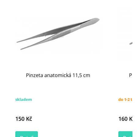
Pinzeta anatomická 11,5 cm
Pin
skladem
do 1-2 tý
150 Kč
160 Kč