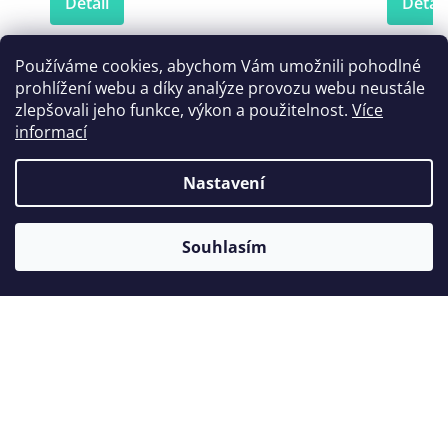
Detail
Detail
Používáme cookies, abychom Vám umožnili pohodlné
prohlížení webu a díky analýze provozu webu neustále
Zákazníci také nakoupili
zlepšovali jeho funkce, výkon a použitelnost.
Více
informací
Nastavení
Souhlasím
ProTaper Gold
Ochran