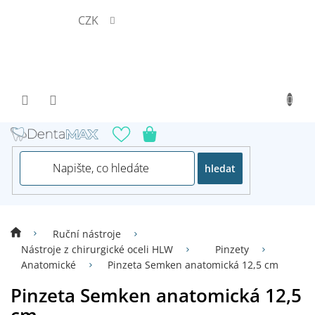
Přejít
CZK
na
obsah
hledat
Ruční nástroje
Nástroje z chirurgické oceli HLW
Pinzety
Anatomické
Pinzeta Semken anatomická 12,5 cm
Pinzeta Semken anatomická 12,5
cm