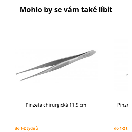
Mohlo by se vám také líbit
Pinzeta chirurgická 11,5 cm
Pinzet
do 1-2 týdnů
do 1-2 tý