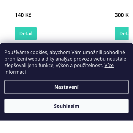
140 Kč
300 Kč
Detail
Detail
Používáme cookies, abychom Vám umožnili pohodlné
prohlížení webu a díky analýze provozu webu neustále
Zákazníci také nakoupili
zlepšovali jeho funkce, výkon a použitelnost.
Více
informací
Nastavení
Souhlasím