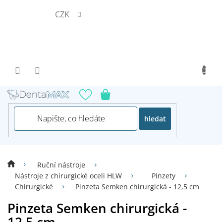
Přejít
CZK
na
obsah
hledat
Ruční nástroje
Nástroje z chirurgické oceli HLW
Pinzety
Chirurgické
Pinzeta Semken chirurgická - 12,5 cm
Pinzeta Semken chirurgická -
12,5 cm