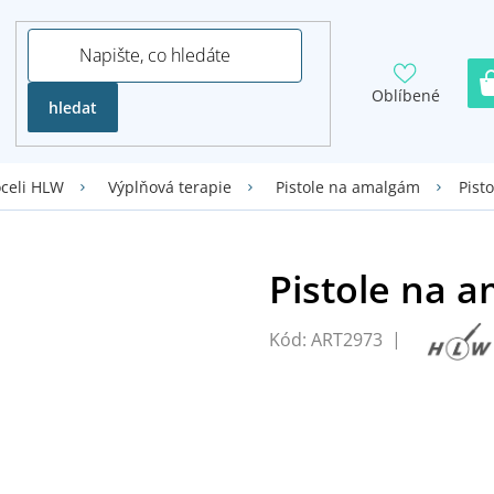
Oblíbené
hledat
Pist
oceli HLW
Výplňová terapie
Pistole na amalgám
Kód:
ART2973