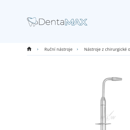
Přejít
na
obsah
Domů
Ruční nástroje
Nástroje z chirurgické 