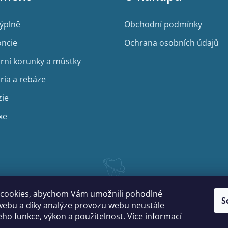
výplně
Obchodní podmínky
ncie
Ochrana osobních údajů
rní korunky a můstky
ria a rebáze
zie
xe
cookies, abychom Vám umožnili pohodlné
S
webu a díky analýze provozu webu neustále
jeho funkce, výkon a použitelnost.
Více informací