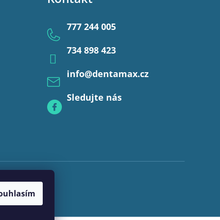
777 244 005
734 898 423
info
@
dentamax.cz
Sledujte nás
ouhlasím