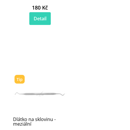
180 Kč
Detail
Tip
Dlátko na sklovinu -
meziální