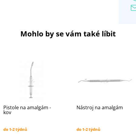
Mohlo by se vám také líbit
Pistole na amalgám -
Nástroj na amalgám
kov
do 1-2 týdnů
do 1-2 týdnů