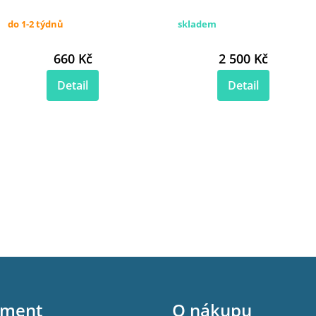
do 1-2 týdnů
skladem
660 Kč
2 500 Kč
Detail
Detail
iment
O nákupu