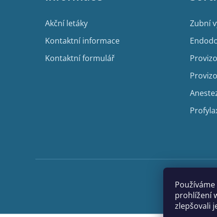
t
í
Akční letáky
Zubní 
Kontaktní informace
Endodo
Kontaktní formulář
Provizo
Provizo
Aneste
Profyla
Používáme 
prohlížení 
zlepšovali 