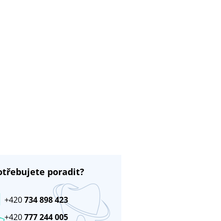
otřebujete poradit?
+420
734 898 423
+420
777 244 005