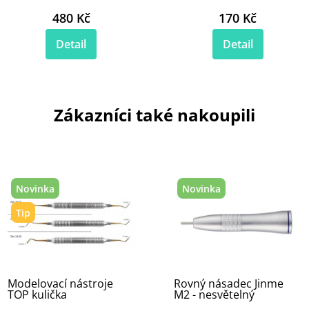
480 Kč
170 Kč
Detail
Detail
Zákazníci také nakoupili
Novinka
Novinka
Tip
Modelovací nástroje
Rovný násadec Jinme
TOP kulička
M2 - nesvětelný