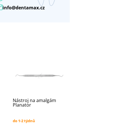
info@dentamax.cz
Nástroj na amalgám
Planator
do 1-2 týdnů