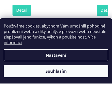
Detail
Detail
Používáme cookies, abychom Vám umožnili pohodlné
prohlížení webu a díky analýze provozu webu neustále
Zákazníci také nakoupili
zlepšovali jeho funkce, výkon a použitelnost.
Více
informací
Nastavení
Novinka
Souhlasím