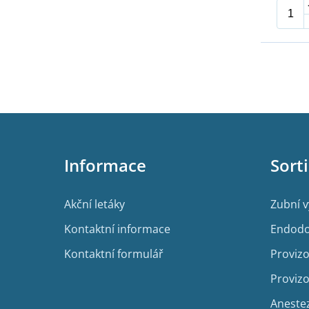
Z
á
p
Informace
Sort
a
t
í
Akční letáky
Zubní 
Kontaktní informace
Endodo
Kontaktní formulář
Provizo
Provizo
Aneste