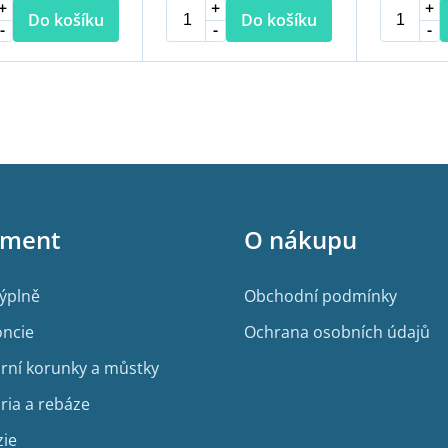
Do košíku
Do košíku
O
v
l
á
d
a
c
í
iment
O nákupu
p
r
v
výplně
Obchodní podmínky
k
y
ncie
Ochrana osobních údajů
v
ý
rní korunky a můstky
p
i
ria a rebáze
s
u
zie