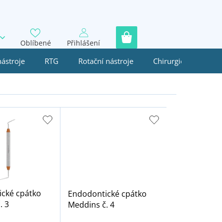
Oblíbené
Přihlášení
nástroje
RTG
Rotační nástroje
Chirurgie
Jedn
cké cpátko
Endodontické cpátko
. 3
Meddins č. 4