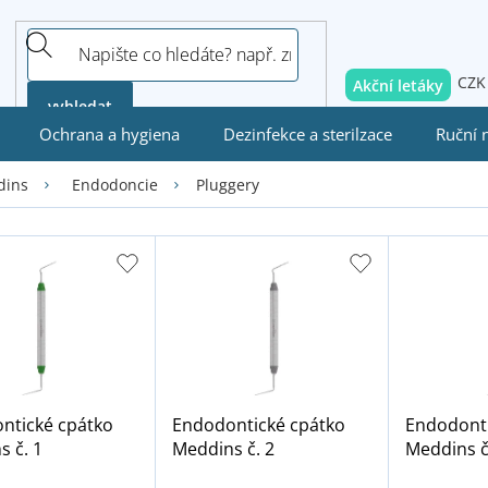
CZK
Akční letáky
vyhledat
Ochrana a hygiena
Dezinfekce a sterilzace
Ruční 
Pluggery
dins
Endodoncie
ntické cpátko
Endodontické cpátko
Endodonti
 č. 1
Meddins č. 2
Meddins č