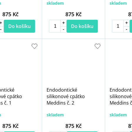
m
skladem
skladem
875 Kč
875 Kč
8
Do košíku
Do košíku
ntické
Endodontické
Endodont
ové cpátko
silikonové cpátko
silikonové
 č. 1
Meddins č. 2
Meddins č
m
skladem
skladem
875 Kč
875 Kč
8