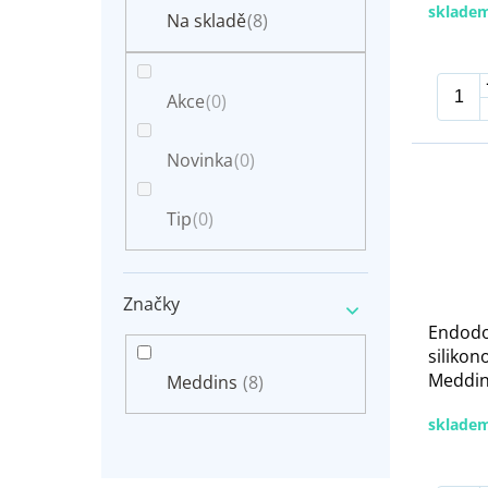
n
sklade
t
Na skladě
(8)
e
ů
l
Akce
(0)
Novinka
(0)
Tip
(0)
Značky
Endodo
silikon
Meddins
Meddins
(8)
sklade