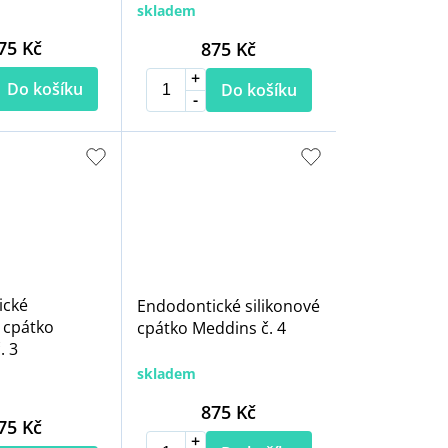
skladem
75 Kč
875 Kč
Do košíku
Do košíku
ické
Endodontické silikonové
 cpátko
cpátko Meddins č. 4
. 3
skladem
875 Kč
75 Kč