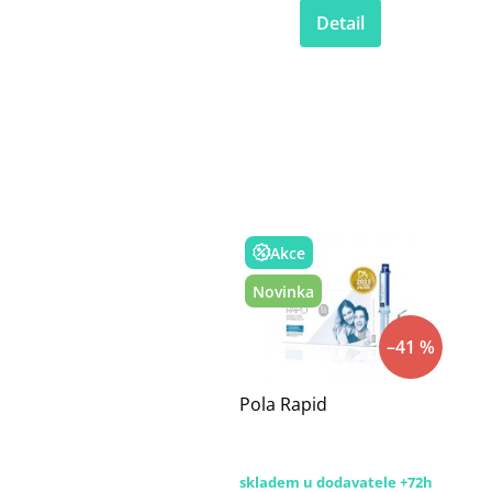
Detail
Akce
Novinka
–41 %
Pola Rapid
skladem u dodavatele +72h