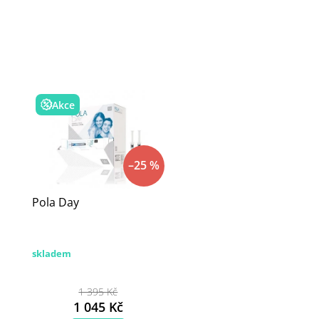
Akce
–25 %
Pola Day
skladem
1 395 Kč
1 045 Kč