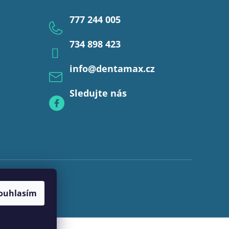
777 244 005
734 898 423
info
@
dentamax.cz
Sledujte nás
ouhlasím