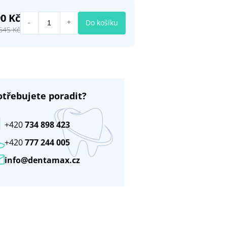
90 Kč
Do košíku
645 Kč
otřebujete poradit?
+420
734 898 423
+420
777 244 005
info@dentamax.cz