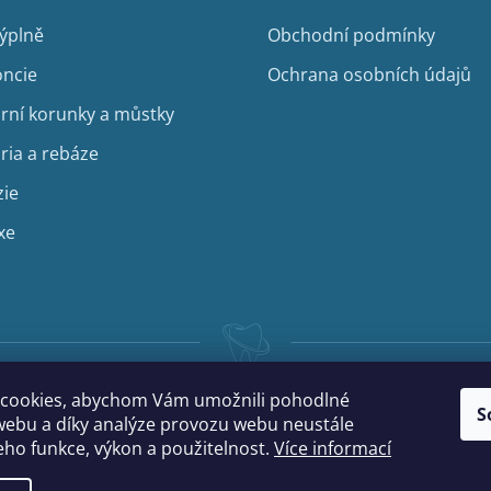
výplně
Obchodní podmínky
ncie
Ochrana osobních údajů
rní korunky a můstky
ria a rebáze
zie
xe
cookies, abychom Vám umožnili pohodlné
S
webu a díky analýze provozu webu neustále
jeho funkce, výkon a použitelnost.
Více informací