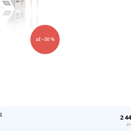
až –30 %
g
2 4
2 