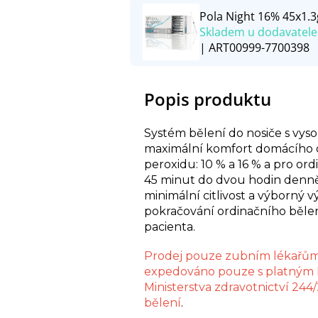
Pola Night 16% 45x1.3
Skladem u dodavatele
| ART00999-7700398
Popis produktu
Systém bělení do nosiče s vyso
maximální komfort domácího 
peroxidu: 10 % a 16 % a pro ord
45 minut do dvou hodin denně
minimální citlivost a výborný v
pokračování ordinačního běle
pacienta.
Prodej pouze zubním lékařům
expedováno pouze s platným IČ
Ministerstva zdravotnictví 244
bělení
.