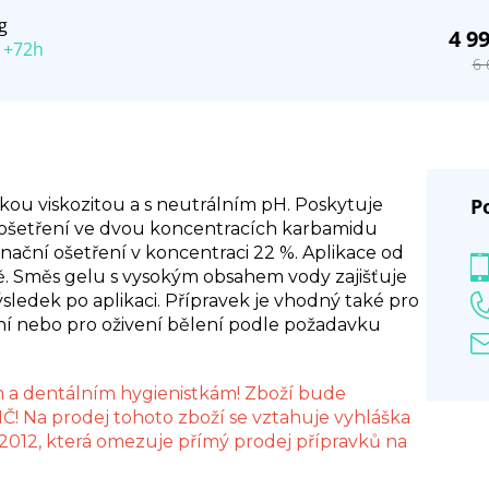
g
4 9
 +72h
6 
P
kou viskozitou a s neutrálním pH. Poskytuje
ošetření ve dvou koncentracích karbamidu
inační ošetření v koncentraci 22 %. Aplikace od
. Směs gelu s vysokým obsahem vody zajišťuje
ýsledek po aplikaci. Přípravek je vhodný také pro
ní nebo pro oživení bělení podle požadavku
 a dentálním hygienistkám! Zboží bude
! Na prodej tohoto zboží se vztahuje vyhláška
/2012, která omezuje přímý prodej přípravků na