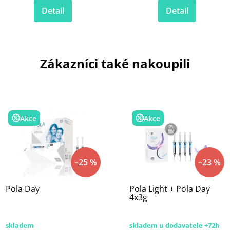
Detail
Detail
Zákazníci také nakoupili
Akce
Akce
–25 %
–23 %
Pola Day
Pola Light + Pola Day
4x3g
skladem
skladem u dodavatele +72h