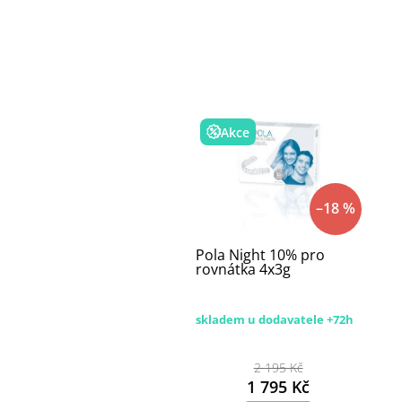
Akce
–18 %
Pola Night 10% pro
rovnátka 4x3g
skladem u dodavatele +72h
2 195 Kč
1 795 Kč