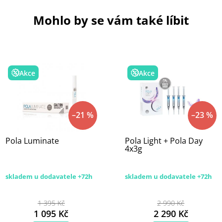
Mohlo by se vám také líbit
Akce
Akce
–21 %
–23 %
Pola Luminate
Pola Light + Pola Day
4x3g
skladem u dodavatele +72h
skladem u dodavatele +72h
1 395 Kč
2 990 Kč
1 095 Kč
2 290 Kč