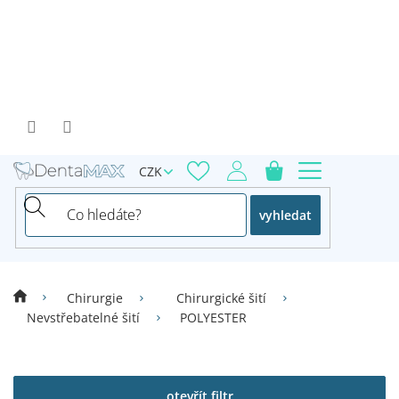
Přejít
na
obsah
CZK
vyhledat
Chirurgie
Chirurgické šití
Nevstřebatelné šití
POLYESTER
V
ý
p
otevřít filtr