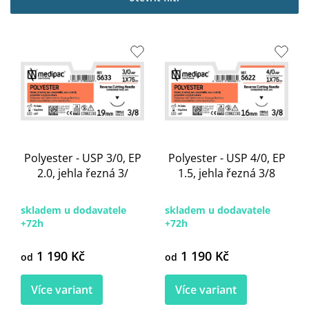
i
s
p
r
o
d
u
k
t
ů
Polyester - USP 3/0, EP
Polyester - USP 4/0, EP
2.0, jehla řezná 3/
1.5, jehla řezná 3/8
skladem u dodavatele
skladem u dodavatele
+72h
+72h
1 190 Kč
1 190 Kč
od
od
Více variant
Více variant