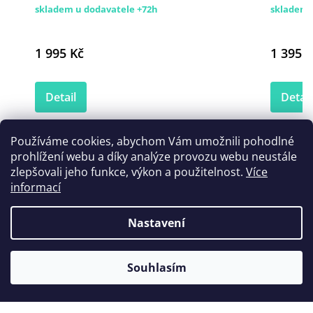
skladem u dodavatele +72h
skladem
1 995 Kč
1 395 K
Detail
Detail
Používáme cookies, abychom Vám umožnili pohodlné
prohlížení webu a díky analýze provozu webu neustále
Zákazníci také nakoupili
zlepšovali jeho funkce, výkon a použitelnost.
Více
informací
Nastavení
Souhlasím