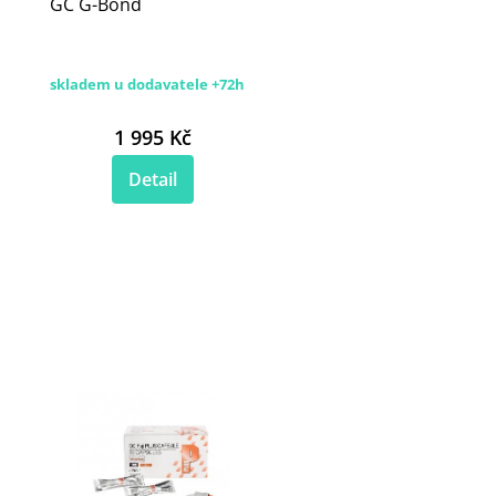
GC G-Bond
skladem u dodavatele +72h
1 995 Kč
Detail