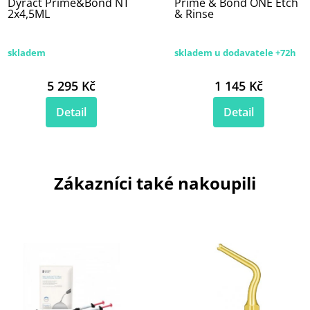
Dyract Prime&Bond NT
Prime & Bond ONE Etch
2x4,5ML
& Rinse
skladem
skladem u dodavatele +72h
5 295 Kč
1 145 Kč
Detail
Detail
Zákazníci také nakoupili