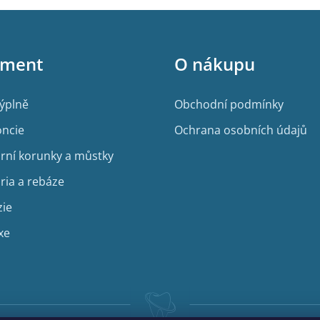
iment
O nákupu
výplně
Obchodní podmínky
ncie
Ochrana osobních údajů
rní korunky a můstky
ria a rebáze
zie
xe