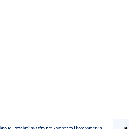
P
tuhnoucí vazebný systém pro kompozita i kompomery s