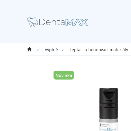
Přejít
na
obsah
Domů
Výplně
Leptací a bondovací materiály
Novinka