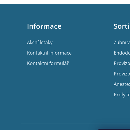
Z
á
p
Informace
Sort
a
t
í
Akční letáky
Zubní 
Kontaktní informace
Endodo
Kontaktní formulář
Provizo
Provizo
Aneste
Profyla