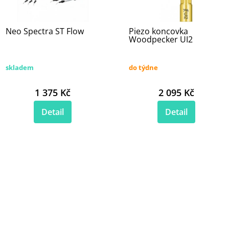
Neo Spectra ST Flow
Piezo koncovka
Woodpecker UI2
skladem
do týdne
1 375 Kč
2 095 Kč
Detail
Detail