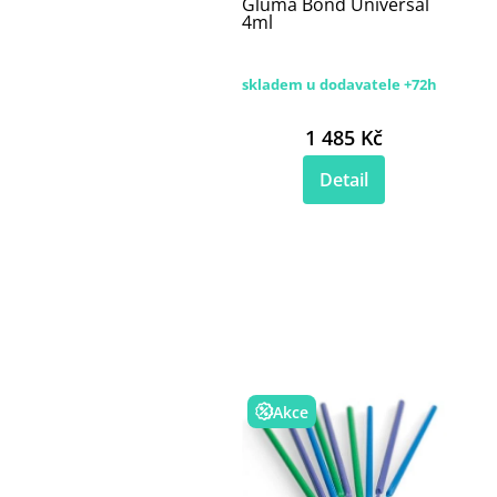
Gluma Bond Universal
4ml
skladem u dodavatele +72h
1 485 Kč
Detail
Akce