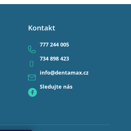
Kontakt
777 244 005
734 898 423
info
@
dentamax.cz
Sledujte nás