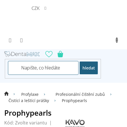
Přejít
CZK
na
obsah
hledat
Profylaxe
Profesionální čištění zubů
Čistící a leštící prášky
Prophypearls
Prophypearls
Kód:
Zvolte variantu