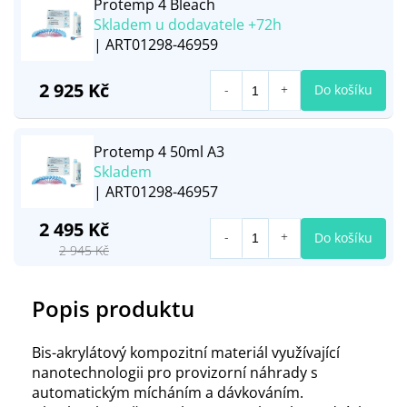
Protemp 4 Bleach
Skladem u dodavatele +72h
| ART01298-46959
2 925 Kč
Do košíku
Protemp 4 50ml A3
Skladem
| ART01298-46957
2 495 Kč
Do košíku
2 945 Kč
Popis produktu
Bis-akrylátový kompozitní materiál využívající
nanotechnologii pro provizorní náhrady s
automatickým mícháním a dávkováním.