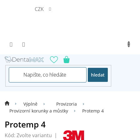
Přejít
CZK
na
obsah
hledat
Výplně
Provizoria
Provizorní korunky a můstky
Protemp 4
Protemp 4
Kód:
Zvolte variantu