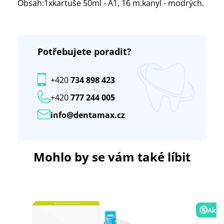
Obsah:1xkartuše 50ml - A1, 16 m.kanyl - modrých.
Potřebujete poradit?
+420
734 898 423
+420
777 244 005
info@dentamax.cz
Mohlo by se vám také líbit
Akce