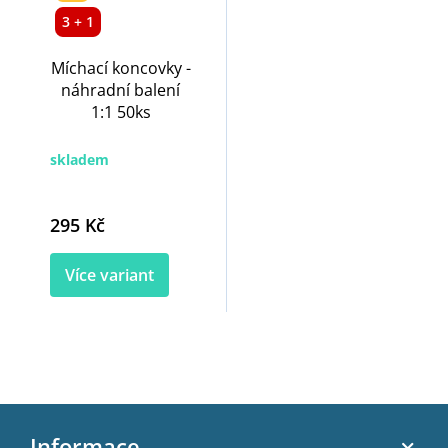
3 + 1
Míchací koncovky -
náhradní balení
1:1 50ks
skladem
295 Kč
Více variant
Z
á
Informace