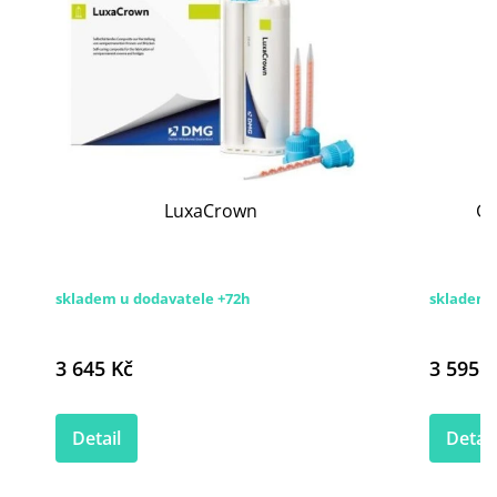
LuxaCrown
GC
skladem u dodavatele +72h
skladem 
3 645 Kč
3 595 K
Detail
Detail