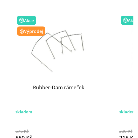
Akce
Akce
Výprodej
Rubber-Dam rámeček
skladem
skladem
675 Kč
230 Kč
550 Kč
215 Kč