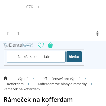
Přejít
CZK
na
obsah
hledat
Výplně
Příslušenství pro výplně
Kofferdam
Kofferdamové blány a rámečky
Rámeček na kofferdam
Rámeček na kofferdam