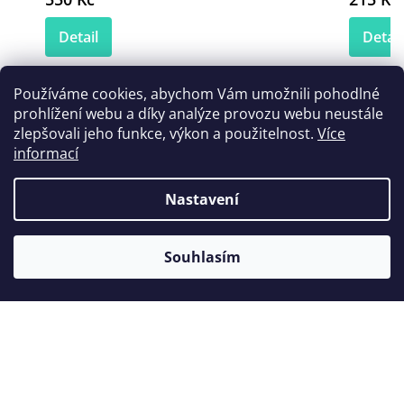
Detail
Detail
Používáme cookies, abychom Vám umožnili pohodlné
prohlížení webu a díky analýze provozu webu neustále
Zákazníci také nakoupili
zlepšovali jeho funkce, výkon a použitelnost.
Více
informací
Nastavení
Souhlasím