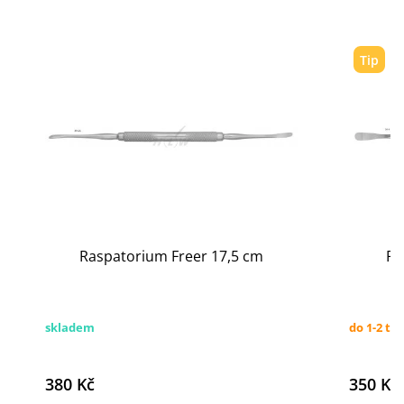
Tip
Raspatorium Freer 17,5 cm
Ra
skladem
do 1-2 tý
380 Kč
350 Kč