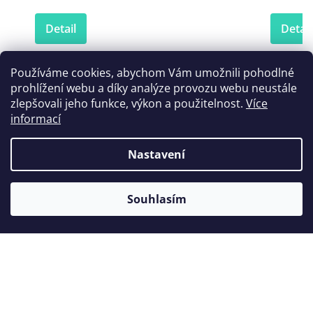
Detail
Detail
Používáme cookies, abychom Vám umožnili pohodlné
prohlížení webu a díky analýze provozu webu neustále
Zákazníci také nakoupili
zlepšovali jeho funkce, výkon a použitelnost.
Více
informací
Nastavení
Tip
Souhlasím