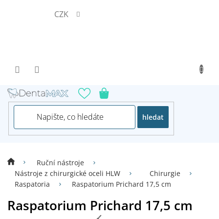
Přejít
CZK
na
obsah
hledat
Ruční nástroje
Nástroje z chirurgické oceli HLW
Chirurgie
Raspatoria
Raspatorium Prichard 17,5 cm
Raspatorium Prichard 17,5 cm