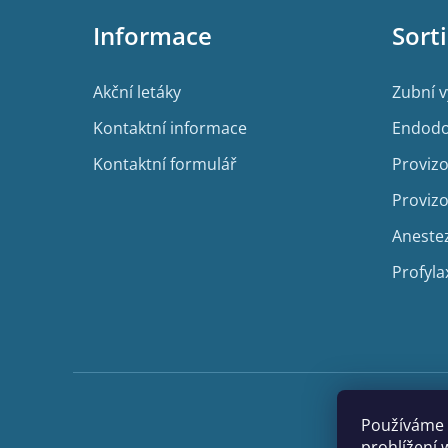
p
Informace
Sort
a
t
í
Akční letáky
Zubní 
Kontaktní informace
Endodo
Kontaktní formulář
Provizo
Provizo
Aneste
Profyla
Používáme 
prohlížení 