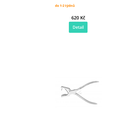
do 1-2 týdnů
620 Kč
Detail