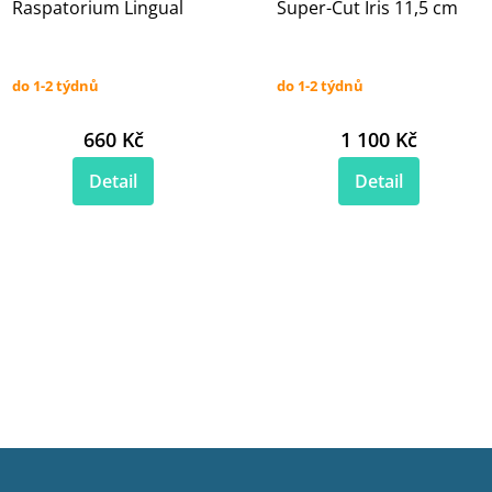
Raspatorium Lingual
Super-Cut Iris 11,5 cm
do 1-2 týdnů
do 1-2 týdnů
660 Kč
1 100 Kč
Detail
Detail