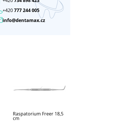
+420
734 898 423
+420
777 244 005
info@dentamax.cz
Raspatorium Freer 18,5
cm