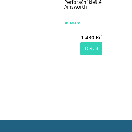
Perforační kleště
Ainsworth
skladem
1 430 Kč
Detail
Z
á