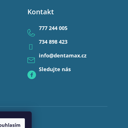
Kontakt
777 244 005
734 898 423
info
@
dentamax.cz
Sledujte nás
ouhlasím