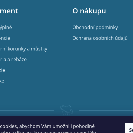
iment
O nákupu
výplně
Obchodní podmínky
ncie
Ochrana osobních údajů
rní korunky a můstky
ria a rebáze
zie
xe
cookies, abychom Vám umožnili pohodlné
S
webu a díky analýze provozu webu neustále