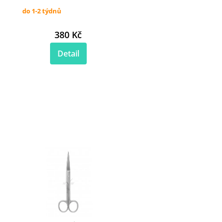
do 1-2 týdnů
380 Kč
Detail