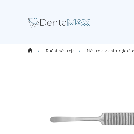
Přejít
na
obsah
Domů
Ruční nástroje
Nástroje z chirurgické 