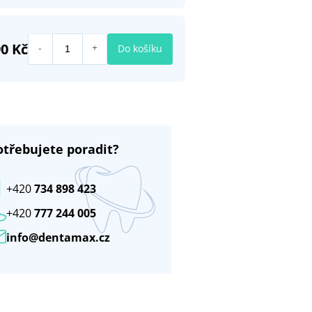
0 Kč
Do košíku
otřebujete poradit?
+420
734 898 423
+420
777 244 005
info@dentamax.cz