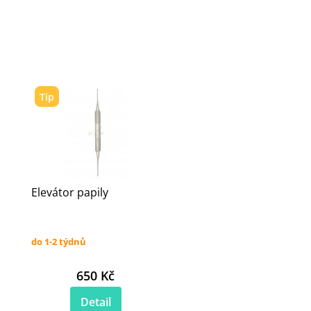
Tip
Elevátor papily
do 1-2 týdnů
650 Kč
Detail