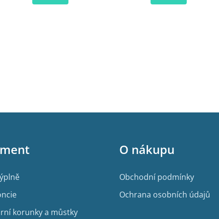
iment
O nákupu
výplně
Obchodní podmínky
ncie
Ochrana osobních údajů
rní korunky a můstky