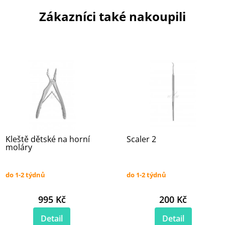
Zákazníci také nakoupili
Kleště dětské na horní
Scaler 2
moláry
do 1-2 týdnů
do 1-2 týdnů
995 Kč
200 Kč
Detail
Detail