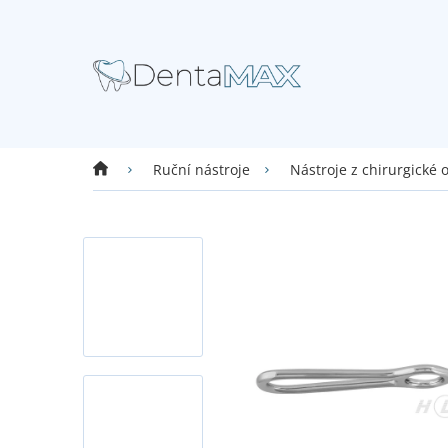
Přejít
na
obsah
Domů
Ruční nástroje
Nástroje z chirurgické 