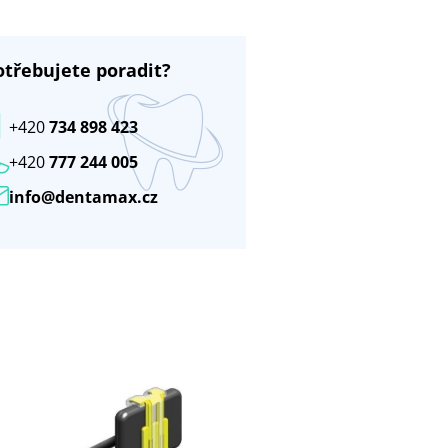
otřebujete poradit?
+420
734 898 423
+420
777 244 005
info@dentamax.cz