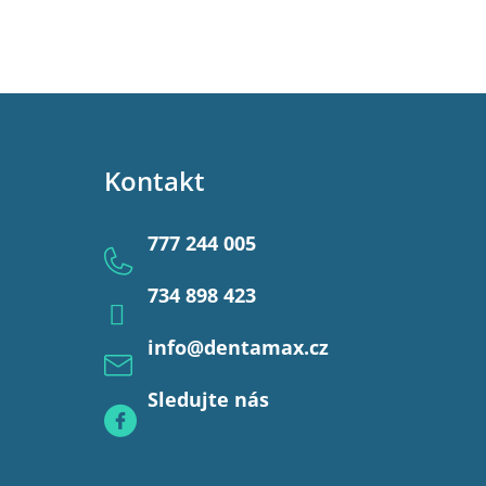
Kontakt
777 244 005
734 898 423
info
@
dentamax.cz
Sledujte nás