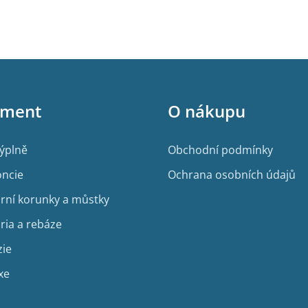
iment
O nákupu
výplně
Obchodní podmínky
ncie
Ochrana osobních údajů
rní korunky a můstky
ria a rebáze
zie
xe