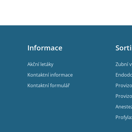
Z
á
p
Informace
Sort
a
t
í
Akční letáky
Zubní 
Kontaktní informace
Endodo
Kontaktní formulář
Provizo
Provizo
Aneste
Profyla