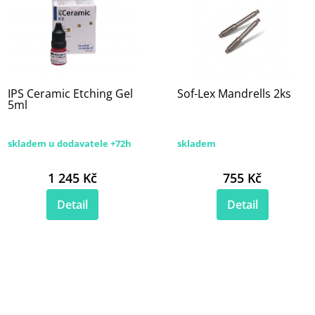
IPS Ceramic Etching Gel
Sof-Lex Mandrells 2ks
5ml
skladem u dodavatele +72h
skladem
1 245 Kč
755 Kč
Detail
Detail