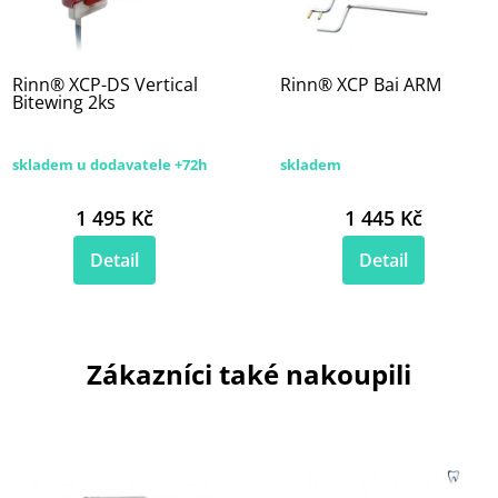
Rinn® XCP-DS Vertical
Rinn® XCP Bai ARM
Bitewing 2ks
skladem u dodavatele +72h
skladem
1 495 Kč
1 445 Kč
Detail
Detail
Zákazníci také nakoupili